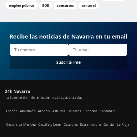
empleo público
BOE
concursos
santoral
Recibe las noticias de Navarra en tu email
Suscribirme
24h Navarra
Tu fuente de información local actualizada.
España
Andalucía
Aragón
Asturias
Baleares
Canarias
Cantabria
Castilla La-Mancha
Castilla y León
Cataluña
Extremadura
Galicia
La Rioja