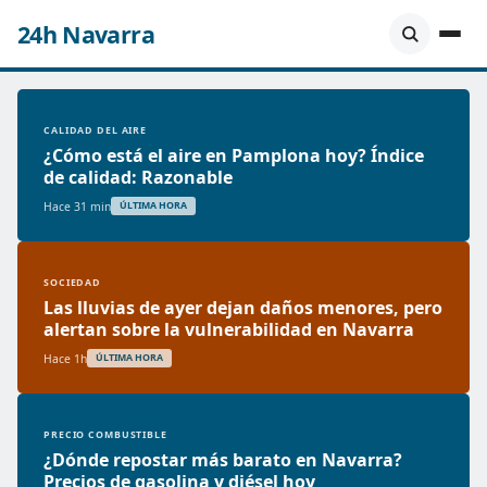
24h Navarra
CALIDAD DEL AIRE
¿Cómo está el aire en Pamplona hoy? Índice
de calidad: Razonable
Hace 31 min
ÚLTIMA HORA
SOCIEDAD
Las lluvias de ayer dejan daños menores, pero
alertan sobre la vulnerabilidad en Navarra
Hace 1h
ÚLTIMA HORA
PRECIO COMBUSTIBLE
¿Dónde repostar más barato en Navarra?
Precios de gasolina y diésel hoy