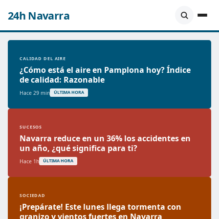
24h Navarra
CALIDAD DEL AIRE
¿Cómo está el aire en Pamplona hoy? Índice
de calidad: Razonable
Hace 29 min
ÚLTIMA HORA
SUCESOS
Navarra reduce en un 36% los accidentes en
un año, ¿qué significa para ti?
Hace 1h
ÚLTIMA HORA
SOCIEDAD
¡Prepárate! Este lunes llega tormenta con
granizo y vientos fuertes en Navarra