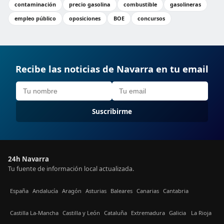
contaminación
precio gasolina
combustible
gasolineras
empleo público
oposiciones
BOE
concursos
Recibe las noticias de Navarra en tu email
Suscribirme
24h Navarra
Tu fuente de información local actualizada.
España
Andalucía
Aragón
Asturias
Baleares
Canarias
Cantabria
Castilla La-Mancha
Castilla y León
Cataluña
Extremadura
Galicia
La Rioja