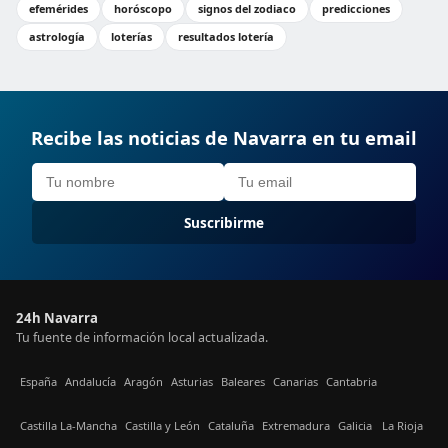
efemérides
horóscopo
signos del zodiaco
predicciones
astrología
loterías
resultados lotería
Recibe las noticias de Navarra en tu email
Suscribirme
24h Navarra
Tu fuente de información local actualizada.
España
Andalucía
Aragón
Asturias
Baleares
Canarias
Cantabria
Castilla La-Mancha
Castilla y León
Cataluña
Extremadura
Galicia
La Rioja