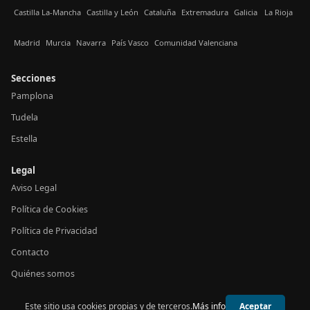
Castilla La-Mancha
Castilla y León
Cataluña
Extremadura
Galicia
La Rioja
Madrid
Murcia
Navarra
País Vasco
Comunidad Valenciana
Secciones
Pamplona
Tudela
Estella
Legal
Aviso Legal
Política de Cookies
Política de Privacidad
Contacto
Quiénes somos
Este sitio usa cookies propias y de terceros.
Más info
Aceptar