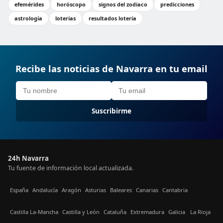
efemérides
horóscopo
signos del zodiaco
predicciones
astrología
loterías
resultados lotería
Recibe las noticias de Navarra en tu email
Suscribirme
24h Navarra
Tu fuente de información local actualizada.
España
Andalucía
Aragón
Asturias
Baleares
Canarias
Cantabria
Castilla La-Mancha
Castilla y León
Cataluña
Extremadura
Galicia
La Rioja