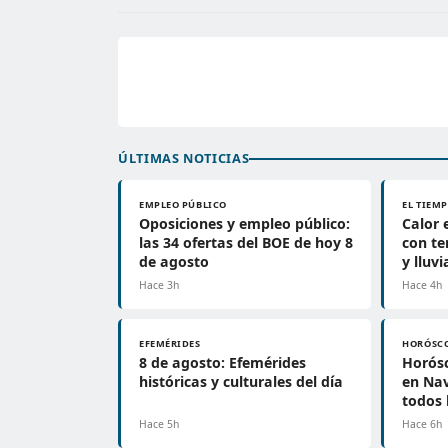
ÚLTIMAS NOTICIAS
EMPLEO PÚBLICO
EL TIEM
Oposiciones y empleo público:
Calor
las 34 ofertas del BOE de hoy 8
con te
de agosto
y lluv
Hace 3h
Hace 4h
EFEMÉRIDES
HORÓSC
8 de agosto: Efemérides
Horósc
históricas y culturales del día
en Nav
todos 
Hace 5h
Hace 6h