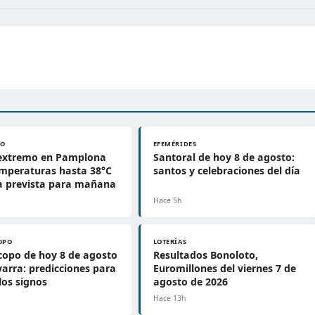
PO
EFEMÉRIDES
 extremo en Pamplona
Santoral de hoy 8 de agosto:
mperaturas hasta 38°C
santos y celebraciones del día
ia prevista para mañana
Hace 5h
OPO
LOTERÍAS
opo de hoy 8 de agosto
Resultados Bonoloto,
arra: predicciones para
Euromillones del viernes 7 de
los signos
agosto de 2026
Hace 13h