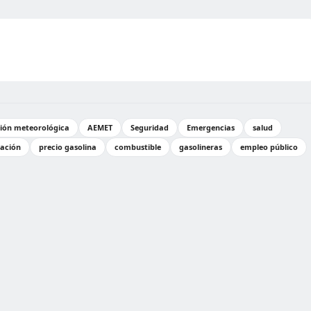
sión meteorológica
AEMET
Seguridad
Emergencias
salud
ación
precio gasolina
combustible
gasolineras
empleo público