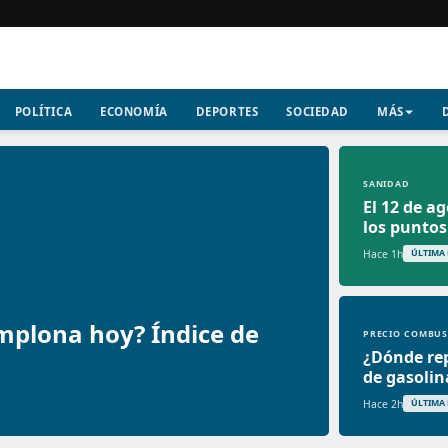
POLÍTICA
ECONOMÍA
DEPORTES
SOCIEDAD
MÁS
SANIDAD
El 12 de a
los puntos 
Hace 1h
ÚLTIMA
mplona hoy? Índice de
PRECIO COMBUS
¿Dónde rep
de gasolin
Hace 2h
ÚLTIMA