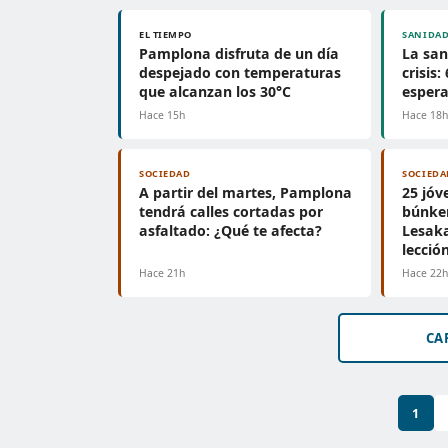
EL TIEMPO
SANIDA
Pamplona disfruta de un día
La san
despejado con temperaturas
crisis
que alcanzan los 30°C
espera
Hace 15h
Hace 18
SOCIEDAD
SOCIEDA
A partir del martes, Pamplona
25 jóv
tendrá calles cortadas por
búnker
asfaltado: ¿Qué te afecta?
Lesaka
lecció
Hace 21h
Hace 22
CA
1