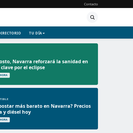
Contacto
DIRECTORIO
TU DÍA
gosto, Navarra reforzará la sanidad en
clave por el eclipse
 HORA
TIBLE
ostar más barato en Navarra? Precios
a y diésel hoy
 HORA