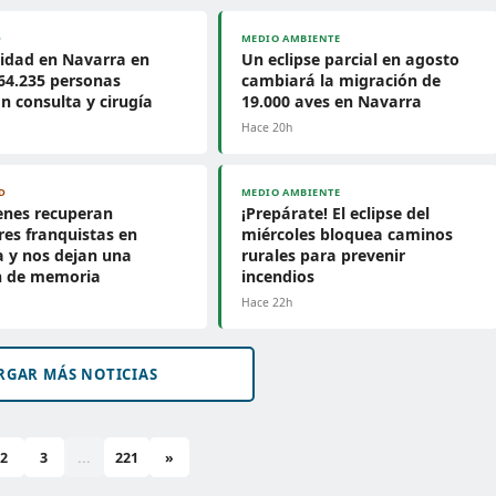
D
MEDIO AMBIENTE
idad en Navarra en
Un eclipse parcial en agosto
: 64.235 personas
cambiará la migración de
n consulta y cirugía
19.000 aves en Navarra
h
Hace 20h
D
MEDIO AMBIENTE
enes recuperan
¡Prepárate! El eclipse del
es franquistas en
miércoles bloquea caminos
 y nos dejan una
rurales para prevenir
n de memoria
incendios
h
Hace 22h
RGAR MÁS NOTICIAS
2
3
...
221
»