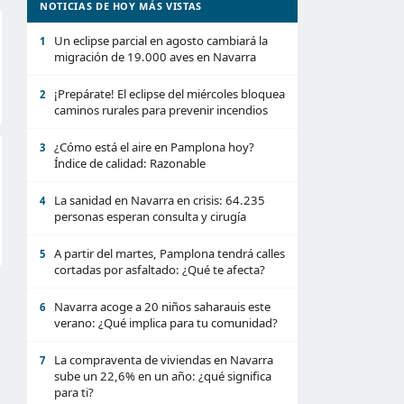
NOTICIAS DE HOY MÁS VISTAS
Un eclipse parcial en agosto cambiará la
1
migración de 19.000 aves en Navarra
¡Prepárate! El eclipse del miércoles bloquea
2
caminos rurales para prevenir incendios
¿Cómo está el aire en Pamplona hoy?
3
Índice de calidad: Razonable
La sanidad en Navarra en crisis: 64.235
4
personas esperan consulta y cirugía
A partir del martes, Pamplona tendrá calles
5
cortadas por asfaltado: ¿Qué te afecta?
Navarra acoge a 20 niños saharauis este
6
verano: ¿Qué implica para tu comunidad?
La compraventa de viviendas en Navarra
7
sube un 22,6% en un año: ¿qué significa
para ti?