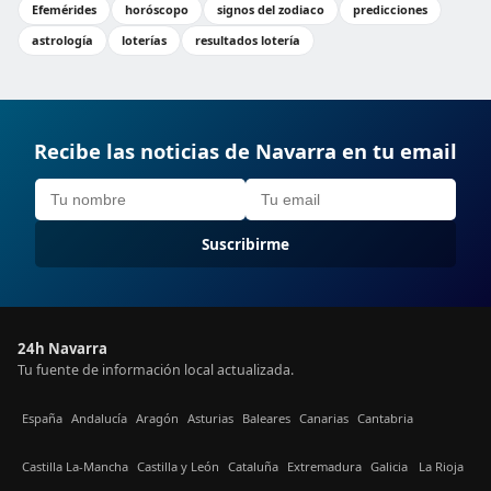
Efemérides
horóscopo
signos del zodiaco
predicciones
astrología
loterías
resultados lotería
Recibe las noticias de Navarra en tu email
Suscribirme
24h Navarra
Tu fuente de información local actualizada.
España
Andalucía
Aragón
Asturias
Baleares
Canarias
Cantabria
Castilla La-Mancha
Castilla y León
Cataluña
Extremadura
Galicia
La Rioja