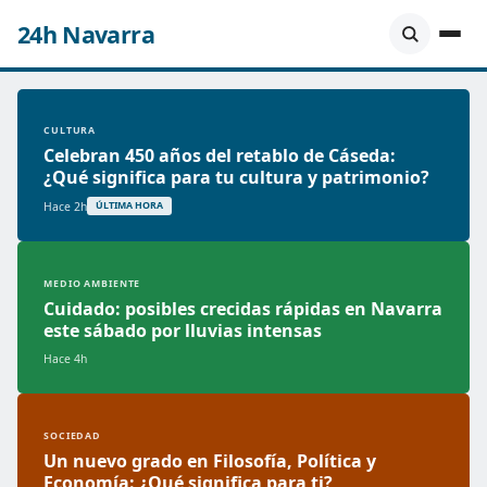
24h Navarra
CULTURA
Celebran 450 años del retablo de Cáseda:
¿Qué significa para tu cultura y patrimonio?
Hace 2h
ÚLTIMA HORA
MEDIO AMBIENTE
Cuidado: posibles crecidas rápidas en Navarra
este sábado por lluvias intensas
Hace 4h
SOCIEDAD
Un nuevo grado en Filosofía, Política y
Economía: ¿Qué significa para ti?