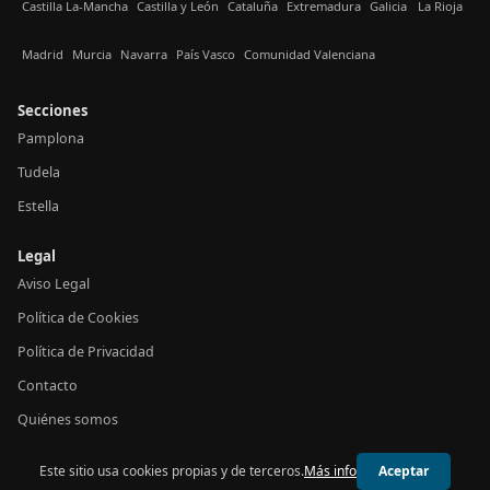
Castilla La-Mancha
Castilla y León
Cataluña
Extremadura
Galicia
La Rioja
Madrid
Murcia
Navarra
País Vasco
Comunidad Valenciana
Secciones
Pamplona
Tudela
Estella
Legal
Aviso Legal
Política de Cookies
Política de Privacidad
Contacto
Quiénes somos
Este sitio usa cookies propias y de terceros.
Más info
Aceptar
© 2026 24h Navarra