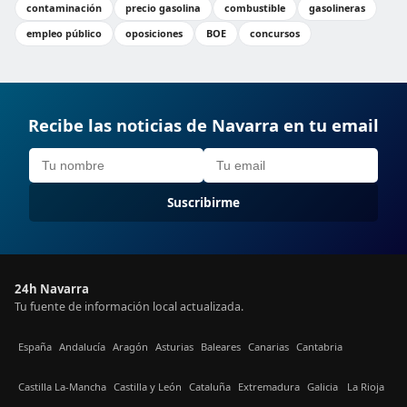
contaminación
precio gasolina
combustible
gasolineras
empleo público
oposiciones
BOE
concursos
Recibe las noticias de Navarra en tu email
Suscribirme
24h Navarra
Tu fuente de información local actualizada.
España
Andalucía
Aragón
Asturias
Baleares
Canarias
Cantabria
Castilla La-Mancha
Castilla y León
Cataluña
Extremadura
Galicia
La Rioja