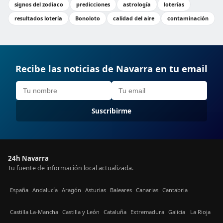
signos del zodiaco
predicciones
astrología
loterías
resultados lotería
Bonoloto
calidad del aire
contaminación
Recibe las noticias de Navarra en tu email
Suscribirme
24h Navarra
Tu fuente de información local actualizada.
España
Andalucía
Aragón
Asturias
Baleares
Canarias
Cantabria
Castilla La-Mancha
Castilla y León
Cataluña
Extremadura
Galicia
La Rioja