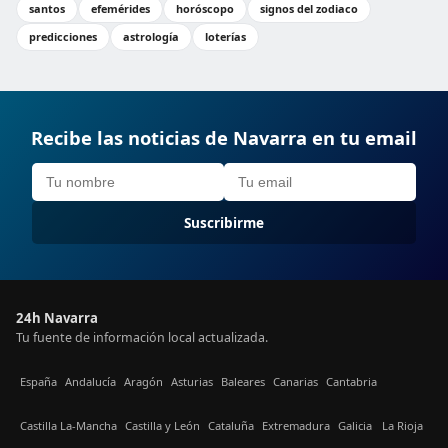
santos
efemérides
horóscopo
signos del zodiaco
predicciones
astrología
loterías
Recibe las noticias de Navarra en tu email
Suscribirme
24h Navarra
Tu fuente de información local actualizada.
España
Andalucía
Aragón
Asturias
Baleares
Canarias
Cantabria
Castilla La-Mancha
Castilla y León
Cataluña
Extremadura
Galicia
La Rioja