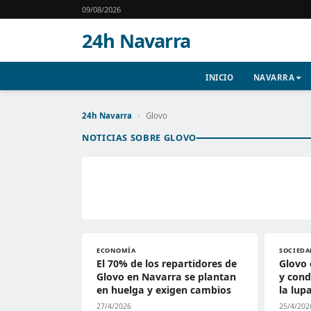
09/08/2026
24h Navarra
INICIO
NAVARRA
24h Navarra
›
Glovo
NOTICIAS SOBRE GLOVO
ECONOMÍA
SOCIEDA
El 70% de los repartidores de
Glovo 
Glovo en Navarra se plantan
y cond
en huelga y exigen cambios
la lup
27/4/2026
25/4/202