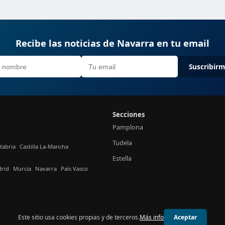
Recibe las noticias de Navarra en tu email
Suscribir
Secciones
Pamplona
Tudela
tabria
Castilla La-Mancha
Estella
rid
Murcia
Navarra
País Vasco
Este sitio usa cookies propias y de terceros.
Más info
Aceptar
© 2026 24h Navarra