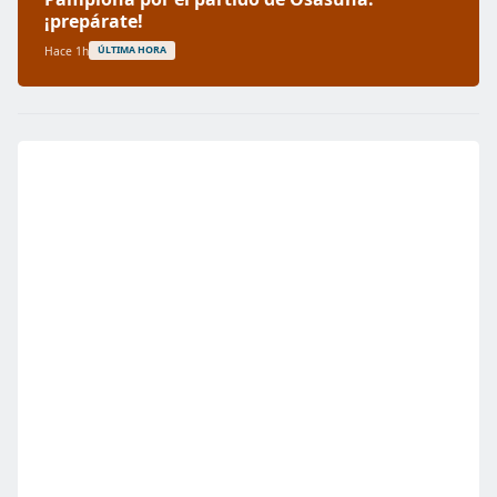
¡prepárate!
Hace 1h
ÚLTIMA HORA