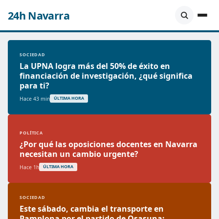
24h Navarra
SOCIEDAD
La UPNA logra más del 50% de éxito en
financiación de investigación, ¿qué significa
para ti?
Hace 43 min
ÚLTIMA HORA
POLÍTICA
¿Por qué las oposiciones docentes en Navarra
necesitan un cambio urgente?
Hace 1h
ÚLTIMA HORA
SOCIEDAD
Este sábado, cambia el transporte en
Pamplona por el partido de Osasuna: