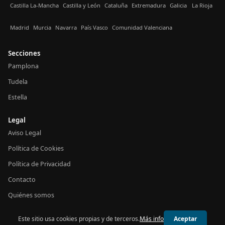
Castilla La-Mancha
Castilla y León
Cataluña
Extremadura
Galicia
La Rioja
Madrid
Murcia
Navarra
País Vasco
Comunidad Valenciana
Secciones
Pamplona
Tudela
Estella
Legal
Aviso Legal
Política de Cookies
Política de Privacidad
Contacto
Quiénes somos
Este sitio usa cookies propias y de terceros.
Más info
Aceptar
© 2026 24h Navarra