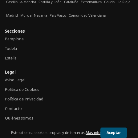
Castilla La-Mancha
Castilla y León
Cataluña
Extremadura
Galicia
La Rioja
Madrid
Murcia
Navarra
País Vasco
Comunidad Valenciana
Secciones
Pamplona
Tudela
Estella
Legal
Aviso Legal
Política de Cookies
Política de Privacidad
Contacto
Quiénes somos
Este sitio usa cookies propias y de terceros.
Más info
Aceptar
© 2026 24h Navarra