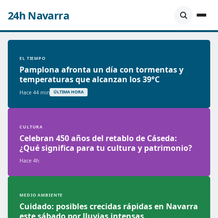
24h Navarra
EL TIEMPO
Pamplona afronta un día con tormentas y
temperaturas que alcanzan los 39°C
Hace 44 min
ÚLTIMA HORA
CULTURA
Celebran 450 años del retablo de Cáseda:
¿Qué significa para tu cultura y patrimonio?
Hace 4h
MEDIO AMBIENTE
Cuidado: posibles crecidas rápidas en Navarra
este sábado por lluvias intensas