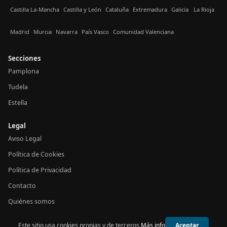
Castilla La-Mancha
Castilla y León
Cataluña
Extremadura
Galicia
La Rioja
Madrid
Murcia
Navarra
País Vasco
Comunidad Valenciana
Secciones
Pamplona
Tudela
Estella
Legal
Aviso Legal
Política de Cookies
Política de Privacidad
Contacto
Quiénes somos
Este sitio usa cookies propias y de terceros.
Más info
Aceptar