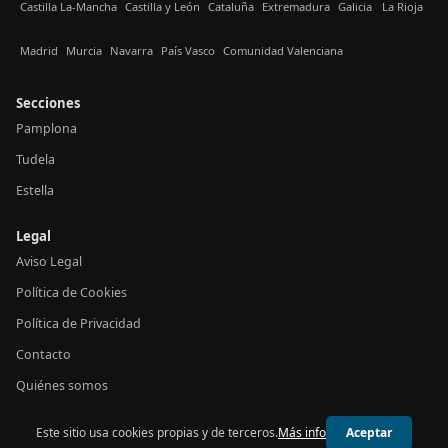
Castilla La-Mancha
Castilla y León
Cataluña
Extremadura
Galicia
La Rioja
Madrid
Murcia
Navarra
País Vasco
Comunidad Valenciana
Secciones
Pamplona
Tudela
Estella
Legal
Aviso Legal
Política de Cookies
Política de Privacidad
Contacto
Quiénes somos
Este sitio usa cookies propias y de terceros.
Más info
Aceptar
© 2026 24h Navarra