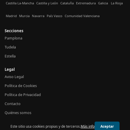
Castilla La-Mancha
Castilla y León
Cataluña
Extremadura
Galicia
La Rioja
Madrid
Murcia
Navarra
País Vasco
Comunidad Valenciana
Secciones
Pamplona
Tudela
Estella
Legal
Aviso Legal
Política de Cookies
Política de Privacidad
Contacto
Quiénes somos
Este sitio usa cookies propias y de terceros.
Más info
Aceptar
© 2026 24h Navarra