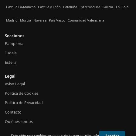
Castilla La-Mancha
Castilla y León
Cataluña
Extremadura
Galicia
La Rioja
Madrid
Murcia
Navarra
País Vasco
Comunidad Valenciana
Secciones
Pamplona
Tudela
Estella
Legal
Aviso Legal
Política de Cookies
Política de Privacidad
Contacto
Quiénes somos
Este sitio usa cookies propias y de terceros.
Más info
Aceptar