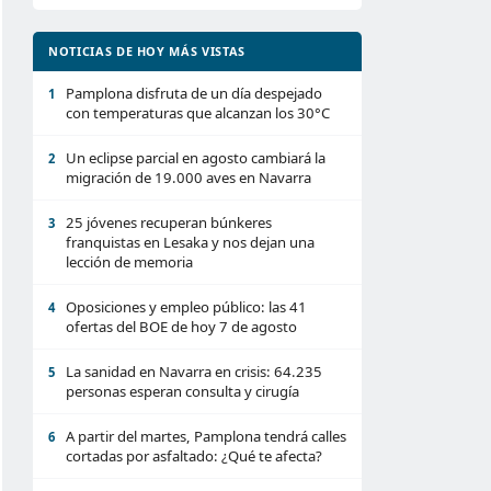
NOTICIAS DE HOY MÁS VISTAS
Pamplona disfruta de un día despejado
1
con temperaturas que alcanzan los 30°C
Un eclipse parcial en agosto cambiará la
2
migración de 19.000 aves en Navarra
25 jóvenes recuperan búnkeres
3
franquistas en Lesaka y nos dejan una
lección de memoria
Oposiciones y empleo público: las 41
4
ofertas del BOE de hoy 7 de agosto
La sanidad en Navarra en crisis: 64.235
5
personas esperan consulta y cirugía
A partir del martes, Pamplona tendrá calles
6
cortadas por asfaltado: ¿Qué te afecta?