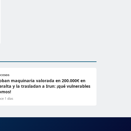
UCESOS
oban maquinaria valorada en 200.000€ en
eralta y la trasladan a Irun: ¡qué vulnerables
omos!
ce 1 días