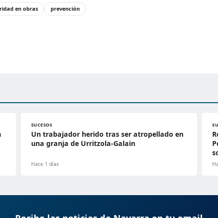
ridad en obras
prevención
SUCESOS
S
a
Un trabajador herido tras ser atropellado en
R
una granja de Urritzola-Galain
P
s
Hace 1 días
Ha
Recibe las noticias de Navarra en tu email