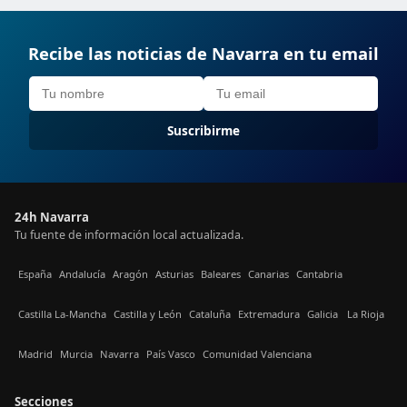
Recibe las noticias de Navarra en tu email
Suscribirme
24h Navarra
Tu fuente de información local actualizada.
España
Andalucía
Aragón
Asturias
Baleares
Canarias
Cantabria
Castilla La-Mancha
Castilla y León
Cataluña
Extremadura
Galicia
La Rioja
Madrid
Murcia
Navarra
País Vasco
Comunidad Valenciana
Secciones