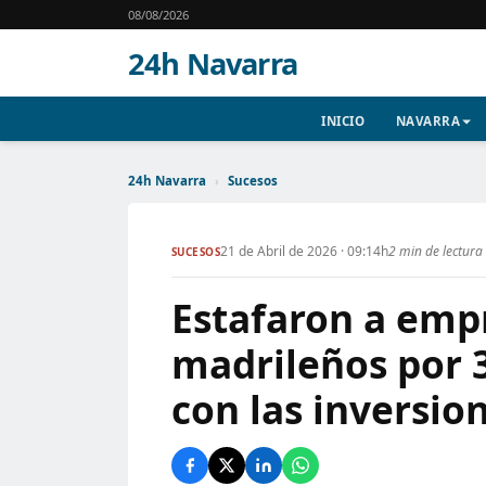
08/08/2026
24h Navarra
INICIO
NAVARRA
24h Navarra
›
Sucesos
21 de Abril de 2026 · 09:14h
2 min de lectura
SUCESOS
Estafaron a emp
madrileños por 3
con las inversion