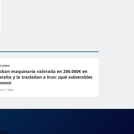
UCESOS
oban maquinaria valorada en 200.000€ en
eralta y la trasladan a Irun: ¡qué vulnerables
omos!
ce 1 días