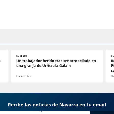
SUCESOS
S
a
Un trabajador herido tras ser atropellado en
R
una granja de Urritzola-Galain
P
s
Hace 1 días
Ha
Recibe las noticias de Navarra en tu email