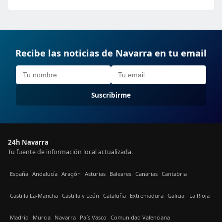
Recibe las noticias de Navarra en tu email
Suscribirme
24h Navarra
Tu fuente de información local actualizada.
España
Andalucía
Aragón
Asturias
Baleares
Canarias
Cantabria
Castilla La-Mancha
Castilla y León
Cataluña
Extremadura
Galicia
La Rioja
Madrid
Murcia
Navarra
País Vasco
Comunidad Valenciana