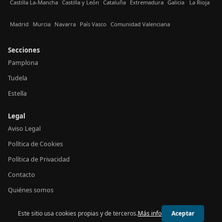
Castilla La-Mancha
Castilla y León
Cataluña
Extremadura
Galicia
La Rioja
Madrid
Murcia
Navarra
País Vasco
Comunidad Valenciana
Secciones
Pamplona
Tudela
Estella
Legal
Aviso Legal
Política de Cookies
Política de Privacidad
Contacto
Quiénes somos
Este sitio usa cookies propias y de terceros.
Más info
Aceptar
© 2026 24h Navarra