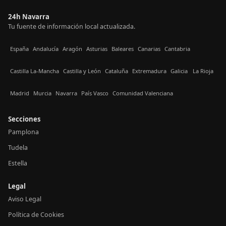
24h Navarra
Tu fuente de información local actualizada.
España
Andalucía
Aragón
Asturias
Baleares
Canarias
Cantabria
Castilla La-Mancha
Castilla y León
Cataluña
Extremadura
Galicia
La Rioja
Madrid
Murcia
Navarra
País Vasco
Comunidad Valenciana
Secciones
Pamplona
Tudela
Estella
Legal
Aviso Legal
Política de Cookies