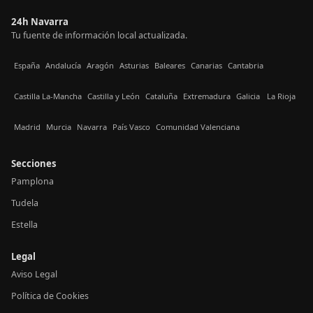
24h Navarra
Tu fuente de información local actualizada.
España
Andalucía
Aragón
Asturias
Baleares
Canarias
Cantabria
Castilla La-Mancha
Castilla y León
Cataluña
Extremadura
Galicia
La Rioja
Madrid
Murcia
Navarra
País Vasco
Comunidad Valenciana
Secciones
Pamplona
Tudela
Estella
Legal
Aviso Legal
Política de Cookies