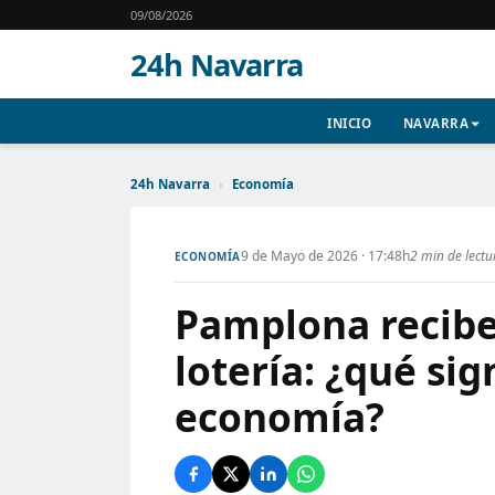
09/08/2026
24h Navarra
INICIO
NAVARRA
24h Navarra
›
Economía
9 de Mayo de 2026 · 17:48h
2 min de lectu
ECONOMÍA
Pamplona recibe
lotería: ¿qué sig
economía?