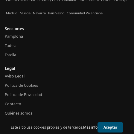
Madrid
Murcia
Navarra
País Vasco
Comunidad Valenciana
Secciones
Pamplona
Tudela
Estella
Legal
Aviso Legal
Política de Cookies
Política de Privacidad
Contacto
Quiénes somos
Este sitio usa cookies propias y de terceros.
Más info
Aceptar
© 2026 24h Navarra