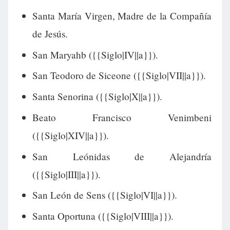
Santa María Virgen, Madre de la Compañía
de Jesús.
San Maryahb ({{Siglo|IV||a}}).
San Teodoro de Siceone ({{Siglo|VII||a}}).
Santa Senorina ({{Siglo|X||a}}).
Beato Francisco Venimbeni
({{Siglo|XIV||a}}).
San Leónidas de Alejandría
({{Siglo|III||a}}).
San León de Sens ({{Siglo|VI||a}}).
Santa Oportuna ({{Siglo|VIII||a}}).