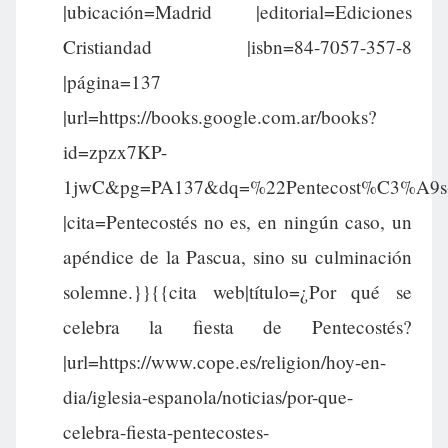
|ubicación=Madrid |editorial=Ediciones
Cristiandad |isbn=84-7057-357-8
|página=137
|url=https://books.google.com.ar/books?
id=zpzx7KP-
1jwC&pg=PA137&dq=%22Pentecost%C3%A9s
|cita=Pentecostés no es, en ningún caso, un
apéndice de la Pascua, sino su culminación
solemne.}}{{cita web|título=¿Por qué se
celebra la fiesta de Pentecostés?
|url=https://www.cope.es/religion/hoy-en-
dia/iglesia-espanola/noticias/por-que-
celebra-fiesta-pentecostes-