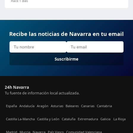
Hace 1 días
Recibe las noticias de Navarra en tu email
Suscribirme
24h Navarra
Tu fuente de información local actualizada.
España
Andalucía
Aragón
Asturias
Baleares
Canarias
Cantabria
Castilla La-Mancha
Castilla y León
Cataluña
Extremadura
Galicia
La Rioja
Madrid
Murcia
Navarra
País Vasco
Comunidad Valenciana