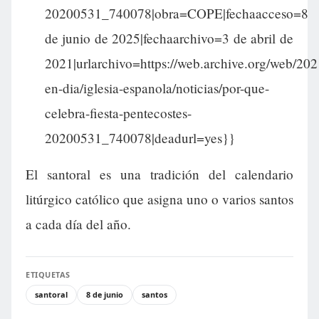
20200531_740078|obra=COPE|fechaacceso=8
de junio de 2025|fechaarchivo=3 de abril de
2021|urlarchivo=https://web.archive.org/web/20
en-dia/iglesia-espanola/noticias/por-que-
celebra-fiesta-pentecostes-
20200531_740078|deadurl=yes}}
El santoral es una tradición del calendario
litúrgico católico que asigna uno o varios santos
a cada día del año.
ETIQUETAS
santoral
8 de junio
santos