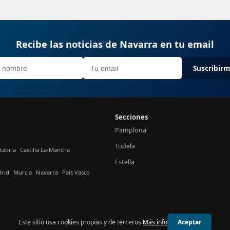
Recibe las noticias de Navarra en tu email
Suscribir
Secciones
Pamplona
Tudela
tabria
Castilla La-Mancha
Estella
rid
Murcia
Navarra
País Vasco
Este sitio usa cookies propias y de terceros.
Más info
Aceptar
© 2026 24h Navarra