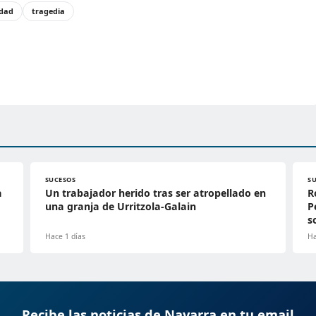
idad
tragedia
SUCESOS
S
a
Un trabajador herido tras ser atropellado en
R
una granja de Urritzola-Galain
P
s
Hace 1 días
Ha
Recibe las noticias de Navarra en tu email