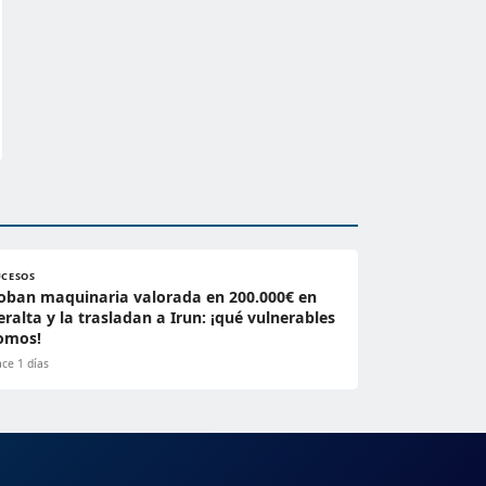
UCESOS
oban maquinaria valorada en 200.000€ en
eralta y la trasladan a Irun: ¡qué vulnerables
omos!
ce 1 días