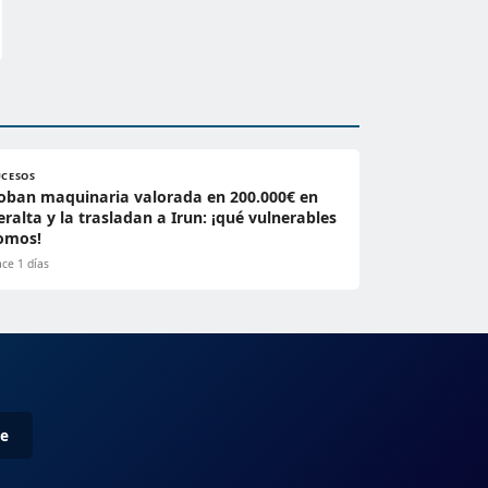
UCESOS
oban maquinaria valorada en 200.000€ en
eralta y la trasladan a Irun: ¡qué vulnerables
omos!
ce 1 días
me