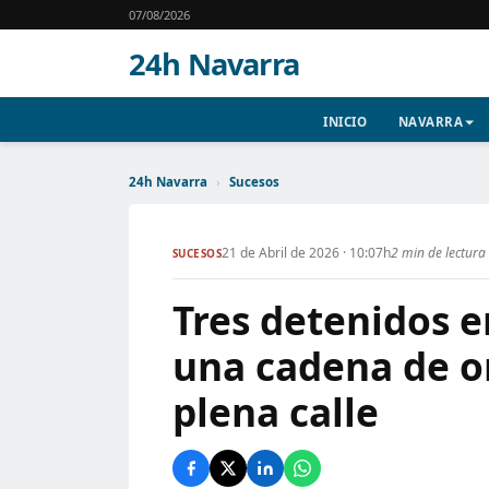
07/08/2026
24h Navarra
INICIO
NAVARRA
24h Navarra
›
Sucesos
21 de Abril de 2026 · 10:07h
2 min de lectura
SUCESOS
Tres detenidos 
una cadena de or
plena calle