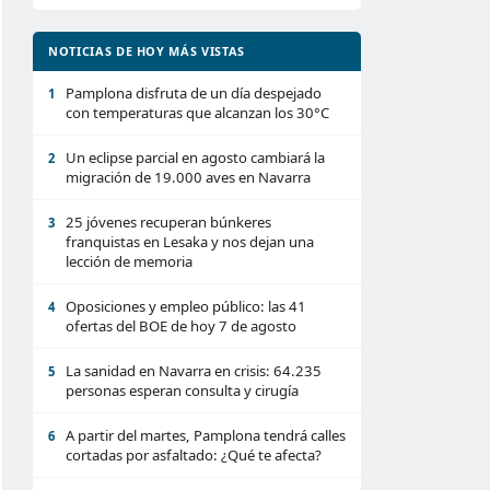
NOTICIAS DE HOY MÁS VISTAS
Pamplona disfruta de un día despejado
1
con temperaturas que alcanzan los 30°C
Un eclipse parcial en agosto cambiará la
2
migración de 19.000 aves en Navarra
25 jóvenes recuperan búnkeres
3
franquistas en Lesaka y nos dejan una
lección de memoria
Oposiciones y empleo público: las 41
4
ofertas del BOE de hoy 7 de agosto
La sanidad en Navarra en crisis: 64.235
5
personas esperan consulta y cirugía
A partir del martes, Pamplona tendrá calles
6
cortadas por asfaltado: ¿Qué te afecta?