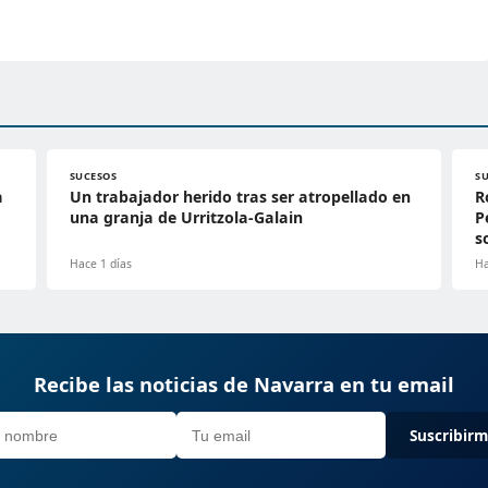
SUCESOS
S
a
Un trabajador herido tras ser atropellado en
R
una granja de Urritzola-Galain
P
s
Hace 1 días
Ha
Recibe las noticias de Navarra en tu email
Suscribir