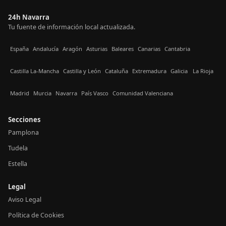
24h Navarra
Tu fuente de información local actualizada.
España
Andalucía
Aragón
Asturias
Baleares
Canarias
Cantabria
Castilla La-Mancha
Castilla y León
Cataluña
Extremadura
Galicia
La Rioja
Madrid
Murcia
Navarra
País Vasco
Comunidad Valenciana
Secciones
Pamplona
Tudela
Estella
Legal
Aviso Legal
Política de Cookies