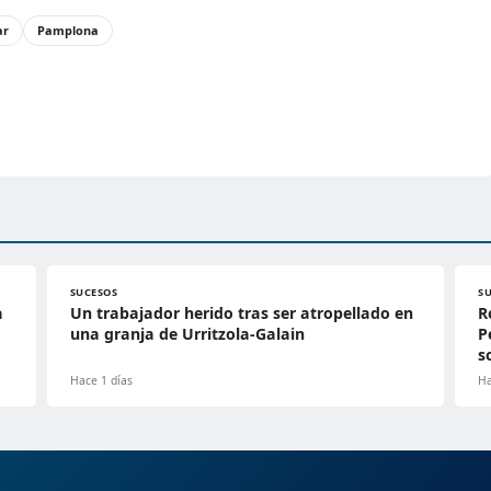
ar
Pamplona
SUCESOS
S
a
Un trabajador herido tras ser atropellado en
R
una granja de Urritzola-Galain
P
s
Hace 1 días
Ha