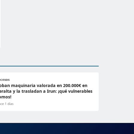
UCESOS
oban maquinaria valorada en 200.000€ en
eralta y la trasladan a Irun: ¡qué vulnerables
omos!
ce 1 días