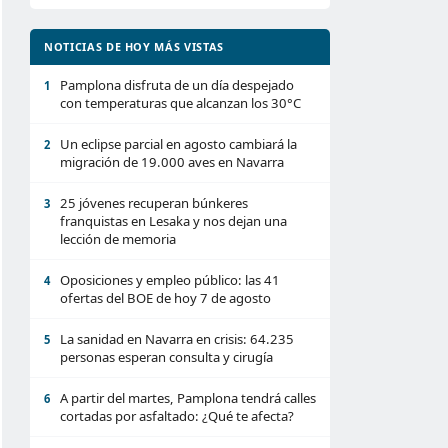
NOTICIAS DE HOY MÁS VISTAS
Pamplona disfruta de un día despejado
1
con temperaturas que alcanzan los 30°C
Un eclipse parcial en agosto cambiará la
2
migración de 19.000 aves en Navarra
25 jóvenes recuperan búnkeres
3
franquistas en Lesaka y nos dejan una
lección de memoria
Oposiciones y empleo público: las 41
4
ofertas del BOE de hoy 7 de agosto
La sanidad en Navarra en crisis: 64.235
5
personas esperan consulta y cirugía
A partir del martes, Pamplona tendrá calles
6
cortadas por asfaltado: ¿Qué te afecta?