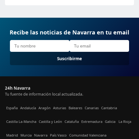
Recibe las noticias de Navarra en tu email
Suscribirme
24h Navarra
Tu fuente de información local actualizada.
España
Andalucía
Aragón
Asturias
Baleares
Canarias
Cantabria
Castilla La-Mancha
Castilla y León
Cataluña
Extremadura
Galicia
La Rioja
Madrid
Murcia
Navarra
País Vasco
Comunidad Valenciana