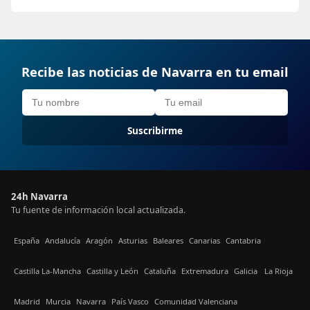
Recibe las noticias de Navarra en tu email
Suscribirme
24h Navarra
Tu fuente de información local actualizada.
España
Andalucía
Aragón
Asturias
Baleares
Canarias
Cantabria
Castilla La-Mancha
Castilla y León
Cataluña
Extremadura
Galicia
La Rioja
Madrid
Murcia
Navarra
País Vasco
Comunidad Valenciana