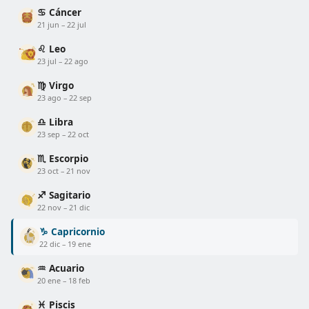
♋ Cáncer
21 jun – 22 jul
♌ Leo
23 jul – 22 ago
♍ Virgo
23 ago – 22 sep
♎ Libra
23 sep – 22 oct
♏ Escorpio
23 oct – 21 nov
♐ Sagitario
22 nov – 21 dic
♑ Capricornio
22 dic – 19 ene
♒ Acuario
20 ene – 18 feb
♓ Piscis