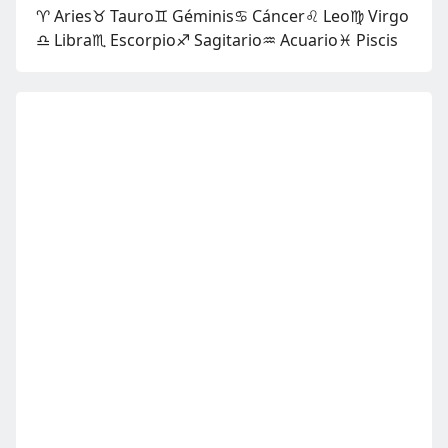
♈ Aries
♉ Tauro
♊ Géminis
♋ Cáncer
♌ Leo
♍ Virgo
♎ Libra
♏ Escorpio
♐ Sagitario
♒ Acuario
♓ Piscis