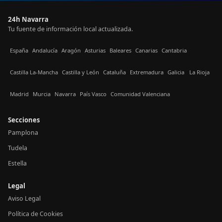
24h Navarra
Tu fuente de información local actualizada.
España
Andalucía
Aragón
Asturias
Baleares
Canarias
Cantabria
Castilla La-Mancha
Castilla y León
Cataluña
Extremadura
Galicia
La Rioja
Madrid
Murcia
Navarra
País Vasco
Comunidad Valenciana
Secciones
Pamplona
Tudela
Estella
Legal
Aviso Legal
Política de Cookies