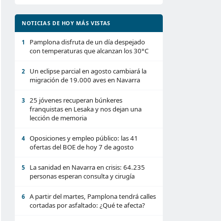
NOTICIAS DE HOY MÁS VISTAS
Pamplona disfruta de un día despejado
1
con temperaturas que alcanzan los 30°C
Un eclipse parcial en agosto cambiará la
2
migración de 19.000 aves en Navarra
25 jóvenes recuperan búnkeres
3
franquistas en Lesaka y nos dejan una
lección de memoria
Oposiciones y empleo público: las 41
4
ofertas del BOE de hoy 7 de agosto
La sanidad en Navarra en crisis: 64.235
5
personas esperan consulta y cirugía
A partir del martes, Pamplona tendrá calles
6
cortadas por asfaltado: ¿Qué te afecta?