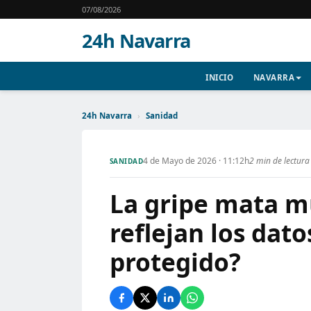
07/08/2026
24h Navarra
INICIO
NAVARRA
24h Navarra
›
Sanidad
4 de Mayo de 2026 · 11:12h
2 min de lectura
SANIDAD
La gripe mata m
reflejan los dato
protegido?