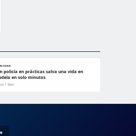
ANIDAD
n policía en prácticas salva una vida en
udela en solo minutos
ce 1 días
me