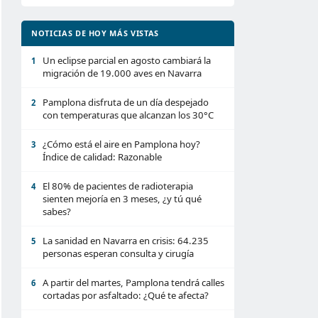
NOTICIAS DE HOY MÁS VISTAS
Un eclipse parcial en agosto cambiará la
1
migración de 19.000 aves en Navarra
Pamplona disfruta de un día despejado
2
con temperaturas que alcanzan los 30°C
¿Cómo está el aire en Pamplona hoy?
3
Índice de calidad: Razonable
El 80% de pacientes de radioterapia
4
sienten mejoría en 3 meses, ¿y tú qué
sabes?
La sanidad en Navarra en crisis: 64.235
5
personas esperan consulta y cirugía
A partir del martes, Pamplona tendrá calles
6
cortadas por asfaltado: ¿Qué te afecta?