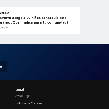
OCIEDAD
avarra acoge a 20 niños saharauis este
erano: ¿Qué implica para tu comunidad?
ce 17h
me
Legal
Aviso Legal
Política de Cookies