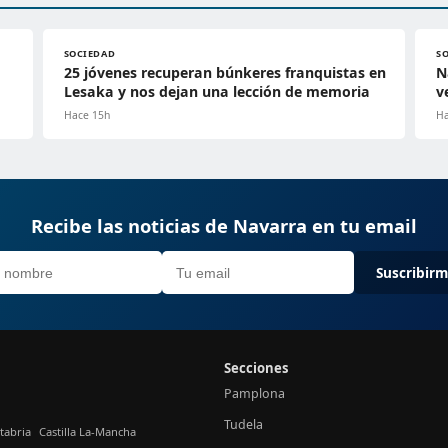
SOCIEDAD
S
25 jóvenes recuperan búnkeres franquistas en
N
Lesaka y nos dejan una lección de memoria
v
Hace 15h
Ha
Recibe las noticias de Navarra en tu email
Suscribir
Secciones
Pamplona
Tudela
tabria
Castilla La-Mancha