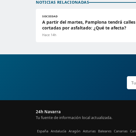
NOTICIAS RELACIONADAS
SOCIEDAD
A partir del martes, Pamplona tendrá calles
cortadas por asfaltado: ¿Qué te afecta?
Hace 14h
24h Navarra
Tu fuente de información local actualizada.
España
Andalucía
Aragón
Asturias
Baleares
Canarias
Can