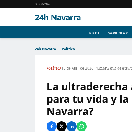
08/08/2026
24h Navarra
INICIO
NAVARRA
24h Navarra
›
Política
17 de Abril de 2026 · 13:59h
2 min de lectur
POLÍTICA
La ultraderecha
para tu vida y l
Navarra?