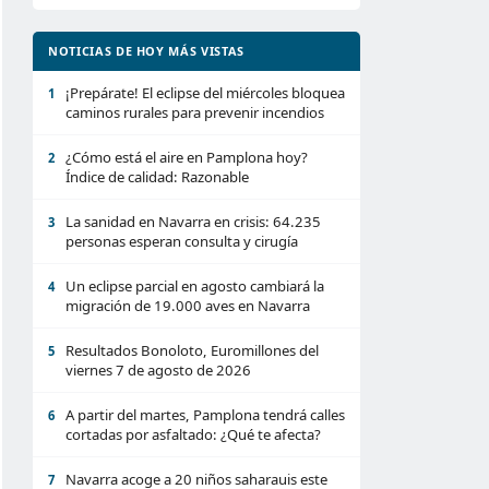
NOTICIAS DE HOY MÁS VISTAS
¡Prepárate! El eclipse del miércoles bloquea
1
caminos rurales para prevenir incendios
¿Cómo está el aire en Pamplona hoy?
2
Índice de calidad: Razonable
La sanidad en Navarra en crisis: 64.235
3
personas esperan consulta y cirugía
Un eclipse parcial en agosto cambiará la
4
migración de 19.000 aves en Navarra
Resultados Bonoloto, Euromillones del
5
viernes 7 de agosto de 2026
A partir del martes, Pamplona tendrá calles
6
cortadas por asfaltado: ¿Qué te afecta?
Navarra acoge a 20 niños saharauis este
7