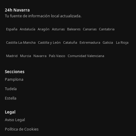
24h Navarra
Tu fuente de información local actualizada.
España
Andalucía
Aragón
Asturias
Baleares
Canarias
Cantabria
Castilla La-Mancha
Castilla y León
Cataluña
Extremadura
Galicia
La Rioja
Madrid
Murcia
Navarra
País Vasco
Comunidad Valenciana
Secciones
Pamplona
Tudela
Estella
Legal
Aviso Legal
Política de Cookies