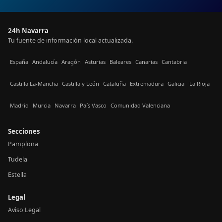
24h Navarra
Tu fuente de información local actualizada.
España
Andalucía
Aragón
Asturias
Baleares
Canarias
Cantabria
Castilla La-Mancha
Castilla y León
Cataluña
Extremadura
Galicia
La Rioja
Madrid
Murcia
Navarra
País Vasco
Comunidad Valenciana
Secciones
Pamplona
Tudela
Estella
Legal
Aviso Legal