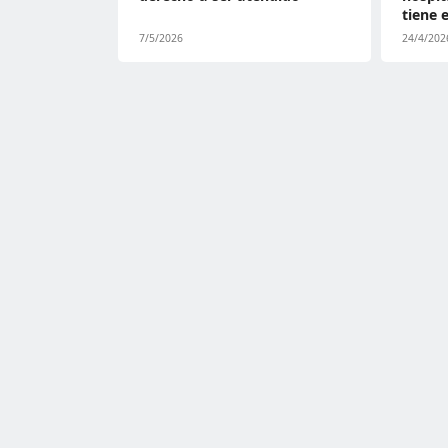
tiene 
7/5/2026
24/4/202