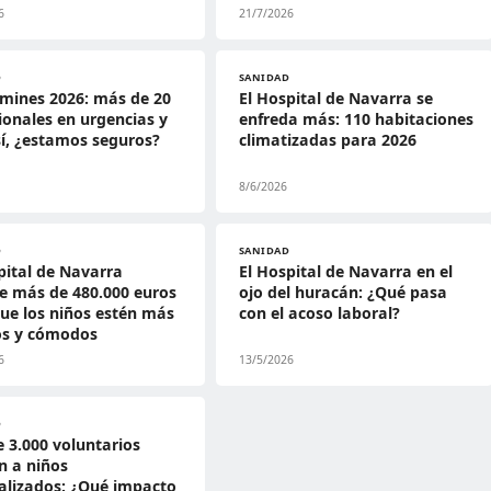
6
21/7/2026
D
SANIDAD
mines 2026: más de 20
El Hospital de Navarra se
ionales en urgencias y
enfreda más: 110 habitaciones
í, ¿estamos seguros?
climatizadas para 2026
8/6/2026
D
SANIDAD
pital de Navarra
El Hospital de Navarra en el
te más de 480.000 euros
ojo del huracán: ¿Qué pasa
ue los niños estén más
con el acoso laboral?
os y cómodos
6
13/5/2026
D
 3.000 voluntarios
n a niños
alizados: ¿Qué impacto