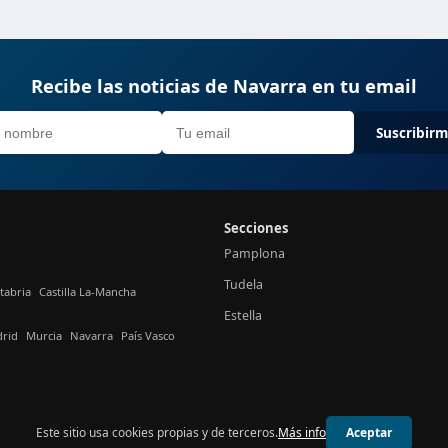
Recibe las noticias de Navarra en tu email
Suscribir
Secciones
Pamplona
Tudela
tabria
Castilla La-Mancha
Estella
rid
Murcia
Navarra
País Vasco
Este sitio usa cookies propias y de terceros.
Más info
Aceptar
© 2026 24h Navarra