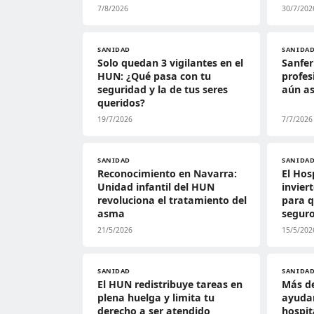
7/8/2026
30/7/202
SANIDAD
SANIDA
Solo quedan 3 vigilantes en el
Sanfer
HUN: ¿Qué pasa con tu
profes
seguridad y la de tus seres
aún as
queridos?
19/7/2026
7/7/2026
SANIDAD
SANIDA
Reconocimiento en Navarra:
El Hos
Unidad infantil del HUN
invier
revoluciona el tratamiento del
para q
asma
segur
21/5/2026
15/5/202
SANIDAD
SANIDA
El HUN redistribuye tareas en
Más de
plena huelga y limita tu
ayuda
derecho a ser atendido
hospit