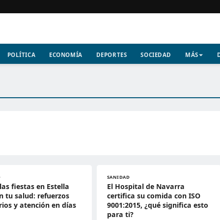
POLÍTICA
ECONOMÍA
DEPORTES
SOCIEDAD
MÁS
D
SANIDAD
as fiestas en Estella
El Hospital de Navarra
n tu salud: refuerzos
certifica su comida con ISO
rios y atención en días
9001:2015, ¿qué significa esto
para ti?