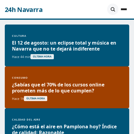
24h Navarra
CULTURA
El 12 de agosto: un eclipse total y música en
Navarra que no te dejará indiferente
Hace 44 min
ÚLTIMA HORA
CONSUMO
¿Sabías que el 70% de los cursos online
prometen más de lo que cumplen?
Hace 1h
ÚLTIMA HORA
CALIDAD DEL AIRE
¿Cómo está el aire en Pamplona hoy? Índice
de calidad: Razonable