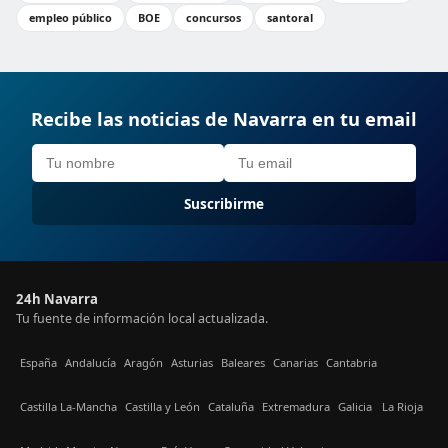
empleo público
BOE
concursos
santoral
Recibe las noticias de Navarra en tu email
Suscribirme
24h Navarra
Tu fuente de información local actualizada.
España
Andalucía
Aragón
Asturias
Baleares
Canarias
Cantabria
Castilla La-Mancha
Castilla y León
Cataluña
Extremadura
Galicia
La Rioja