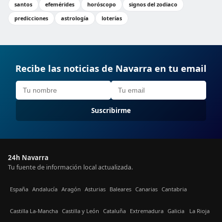
santos
efemérides
horóscopo
signos del zodiaco
predicciones
astrología
loterías
Recibe las noticias de Navarra en tu email
Suscribirme
24h Navarra
Tu fuente de información local actualizada.
España
Andalucía
Aragón
Asturias
Baleares
Canarias
Cantabria
Castilla La-Mancha
Castilla y León
Cataluña
Extremadura
Galicia
La Rioja