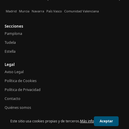
Madrid
Murcia
Navarra
País Vasco
Comunidad Valenciana
Secciones
Pamplona
Tudela
Estella
Legal
Aviso Legal
Política de Cookies
Política de Privacidad
Contacto
Quiénes somos
Este sitio usa cookies propias y de terceros.
Más info
Aceptar
© 2026 24h Navarra