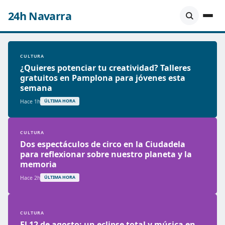
24h Navarra
CULTURA
¿Quieres potenciar tu creatividad? Talleres
gratuitos en Pamplona para jóvenes esta
semana
Hace 1h
ÚLTIMA HORA
CULTURA
Dos espectáculos de circo en la Ciudadela
para reflexionar sobre nuestro planeta y la
memoria
Hace 2h
ÚLTIMA HORA
CULTURA
El 12 de agosto: un eclipse total y música en