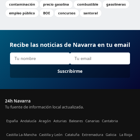
contaminación
precio gasolina
combustible
gasolineras
empleo público
BOE
concursos
santoral
Recibe las noticias de Navarra en tu email
Suscribirme
24h Navarra
Tu fuente de información local actualizada.
España
Andalucía
Aragón
Asturias
Baleares
Canarias
Cantabria
Castilla La-Mancha
Castilla y León
Cataluña
Extremadura
Galicia
La Rioja