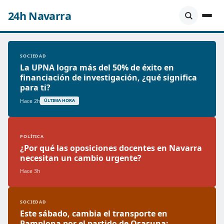
24h Navarra
SOCIEDAD
La UPNA logra más del 50% de éxito en
financiación de investigación, ¿qué significa
para ti?
Hace 2h
ÚLTIMA HORA
POLÍTICA
¿Por qué las oposiciones docentes en Navarra
necesitan un cambio urgente?
Hace 3h
SOCIEDAD
Este sábado, cambia el transporte en
Pamplona por el partido de Osasuna: