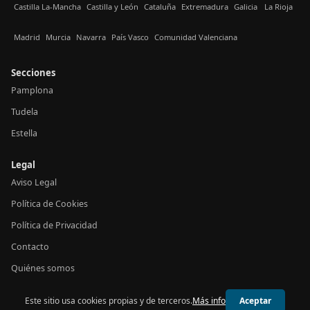
Castilla La-Mancha
Castilla y León
Cataluña
Extremadura
Galicia
La Rioja
Madrid
Murcia
Navarra
País Vasco
Comunidad Valenciana
Secciones
Pamplona
Tudela
Estella
Legal
Aviso Legal
Política de Cookies
Política de Privacidad
Contacto
Quiénes somos
Este sitio usa cookies propias y de terceros.
Más info
Aceptar
© 2026 24h Navarra