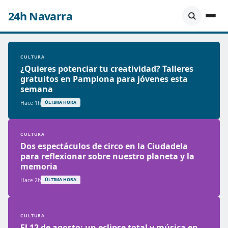
24h Navarra
CULTURA
¿Quieres potenciar tu creatividad? Talleres
gratuitos en Pamplona para jóvenes esta
semana
Hace 1h
ÚLTIMA HORA
CULTURA
Dos espectáculos de circo en la Ciudadela
para reflexionar sobre nuestro planeta y la
memoria
Hace 2h
ÚLTIMA HORA
CULTURA
El 12 de agosto: un eclipse total y música en