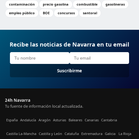
contaminación
precio gasolina
combustible
gasolineras
empleo público
BOE
concursos
santoral
Recibe las noticias de Navarra en tu email
Suscribirme
24h Navarra
Tu fuente de información local actualizada.
España
Andalucía
Aragón
Asturias
Baleares
Canarias
Cantabria
Castilla La-Mancha
Castilla y León
Cataluña
Extremadura
Galicia
La Rioja